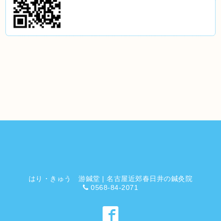
はり・きゅう 游鍼堂 | 名古屋近郊春日井の鍼灸院
0568-84-2071