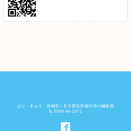
はり・きゅう 游鍼堂 | 名古屋近郊春日井の鍼灸院
0568-84-2071