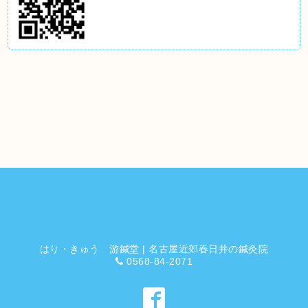
はり・きゅう 游鍼堂 | 名古屋近郊春日井の鍼灸院
0568-84-2071