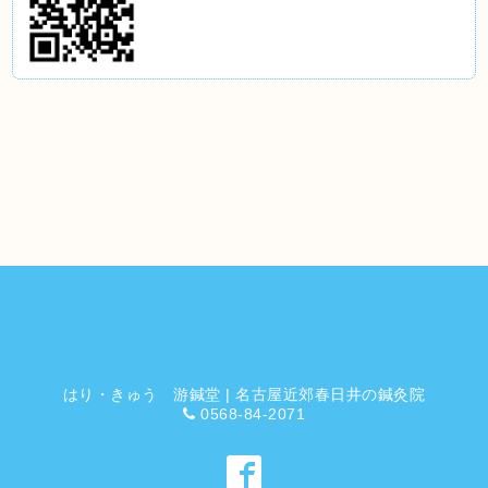
はり・きゅう 游鍼堂 | 名古屋近郊春日井の鍼灸院
0568-84-2071