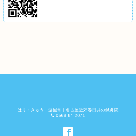
はり・きゅう 游鍼堂 | 名古屋近郊春日井の鍼灸院
0568-84-2071