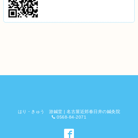
はり・きゅう 游鍼堂 | 名古屋近郊春日井の鍼灸院
0568-84-2071