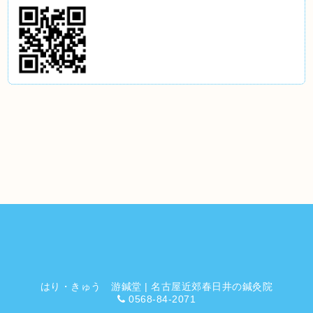
はり・きゅう 游鍼堂 | 名古屋近郊春日井の鍼灸院
0568-84-2071