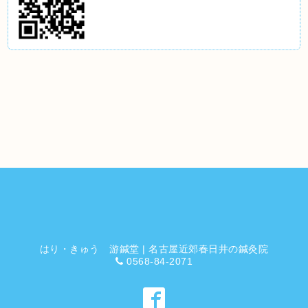
はり・きゅう 游鍼堂 | 名古屋近郊春日井の鍼灸院
0568-84-2071