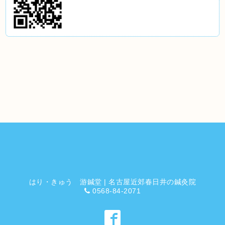
はり・きゅう 游鍼堂 | 名古屋近郊春日井の鍼灸院
0568-84-2071