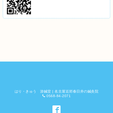
はり・きゅう 游鍼堂 | 名古屋近郊春日井の鍼灸院
0568-84-2071