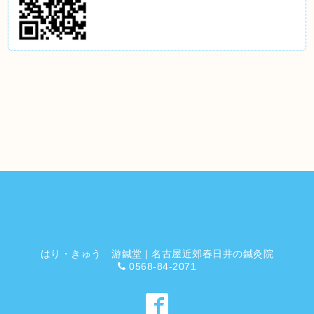
はり・きゅう 游鍼堂 | 名古屋近郊春日井の鍼灸院
0568-84-2071