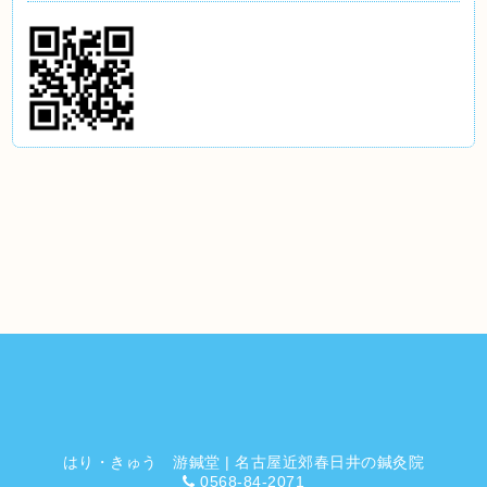
はり・きゅう 游鍼堂 | 名古屋近郊春日井の鍼灸院
0568-84-2071