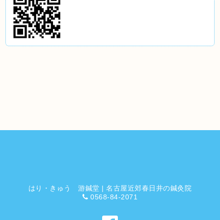
はり・きゅう 游鍼堂 | 名古屋近郊春日井の鍼灸院
0568-84-2071