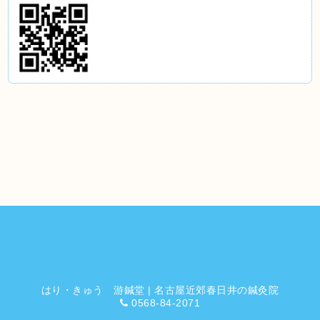
はり・きゅう 游鍼堂 | 名古屋近郊春日井の鍼灸院
0568-84-2071