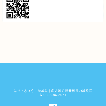
はり・きゅう 游鍼堂 | 名古屋近郊春日井の鍼灸院
0568-84-2071